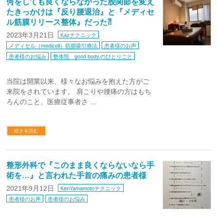
何をしても良くならなかった股関節を変え
たきっかけは『反り腰退治』と『メディセ
ル筋膜リリース整体』だった⁈
2023年3月21日
Kazテクニック
メディセル（medicell）筋膜吸引療法
患者様のお声
患者様のお悩み
整体院 good body.のひとりごと
当院は開業以来、様々なお悩みを抱えた方がご
来院をされています。 肩こりや腰痛の方はもち
ろんのこと、医療従事者さ …
続きを読む
整形外科で『このまま良くならないなら手
術を…』と言われた手首の痛みの患者様
2021年9月12日
KenYamamotoテクニック
患者様のお声
患者様のお悩み