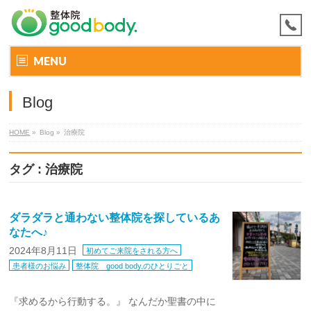
MENU
Blog
HOME
»
Blog »
治療院
タグ : 治療院
ダラダラと通わない整体院を探しているあ
なたへ♪
2024年8月11日
初めてご来院をされる方へ
患者様のお悩み
整体院 good body.のひとりごと
『求めるから行動する。』 なんだか聖書の中に