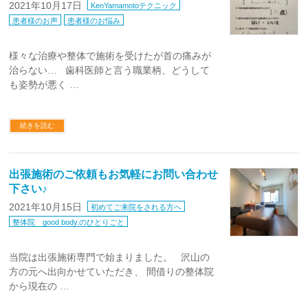
2021年10月17日
KenYamamotoテクニック
患者様のお声
患者様のお悩み
様々な治療や整体で施術を受けたが首の痛みが
治らない… 歯科医師と言う職業柄、どうして
も姿勢が悪く …
続きを読む
出張施術のご依頼もお気軽にお問い合わせ
下さい♪
2021年10月15日
初めてご来院をされる方へ
整体院 good body.のひとりごと
当院は出張施術専門で始まりました。 沢山の
方の元へ出向かせていただき、 間借りの整体院
から現在の …