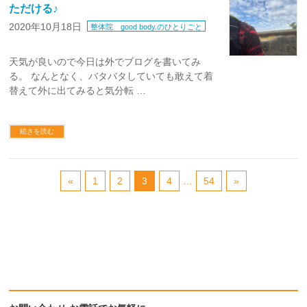
ただける♪
2020年10月18日
整体院 good body.のひとりごと
天気が良いので今日は外でブログを書いてみ
る。 なんとなく、バタバタしていても敢えて着
替えて外に出てみると気分転 …
続きを読む
«
1
2
3
4
…
54
»