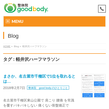
MENU
Blog
HOME
»
Blog »
軽井沢ハーフマラソン
タグ : 軽井沢ハーフマラソン
まさか、名古屋市千種区で1位を取れると
は…
2018年2月7日
整体院 good body.のひとりごと
名古屋市千種区東山公園で 肩こり 腰痛 を常識
を覆すバキバキしない 痛くない骨盤矯正で