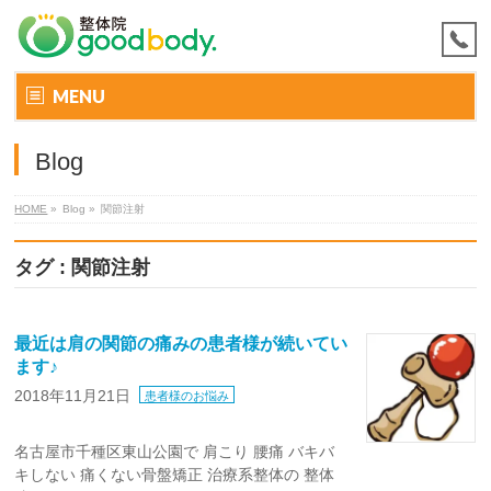
MENU
Blog
HOME
»
Blog »
関節注射
タグ : 関節注射
最近は肩の関節の痛みの患者様が続いてい
ます♪
2018年11月21日
患者様のお悩み
名古屋市千種区東山公園で 肩こり 腰痛 バキバ
キしない 痛くない骨盤矯正 治療系整体の 整体