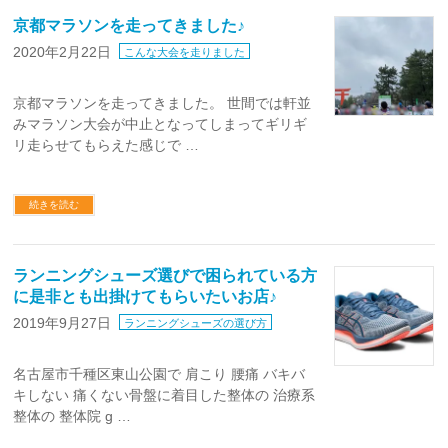
京都マラソンを走ってきました♪
2020年2月22日
こんな大会を走りました
京都マラソンを走ってきました。 世間では軒並
みマラソン大会が中止となってしまってギリギ
リ走らせてもらえた感じで …
続きを読む
ランニングシューズ選びで困られている方
に是非とも出掛けてもらいたいお店♪
2019年9月27日
ランニングシューズの選び方
名古屋市千種区東山公園で 肩こり 腰痛 バキバ
キしない 痛くない骨盤に着目した整体の 治療系
整体の 整体院 g …