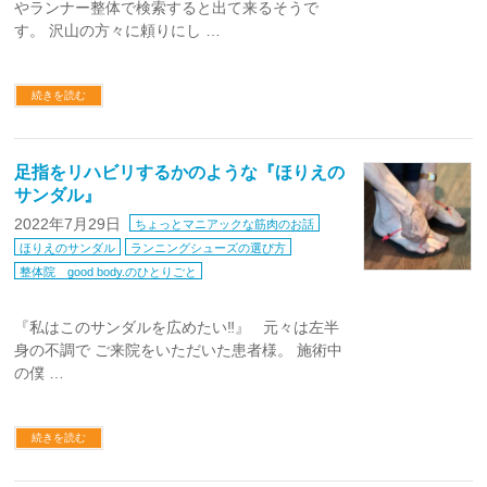
やランナー整体で検索すると出て来るそうで
す。 沢山の方々に頼りにし …
続きを読む
足指をリハビリするかのような『ほりえの
サンダル』
2022年7月29日
ちょっとマニアックな筋肉のお話
ほりえのサンダル
ランニングシューズの選び方
整体院 good body.のひとりごと
『私はこのサンダルを広めたい‼︎』 元々は左半
身の不調で ご来院をいただいた患者様。 施術中
の僕 …
続きを読む