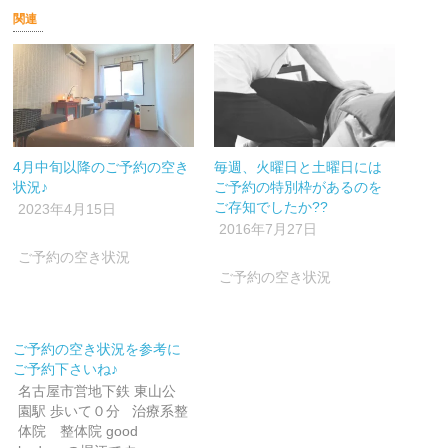
Twitter
に
Google+
で
は
で
関連
共
ク
共
有
リ
有
(新
ッ
(新
し
ク
し
い
し
い
ウ
て
ウ
ィ
く
ィ
ン
だ
ン
ド
さ
ド
ウ
い
ウ
で
(新
で
開
し
開
4月中旬以降のご予約の空き
毎週、火曜日と土曜日には
き
い
き
ま
ウ
ま
状況♪
ご予約の特別枠があるのを
す)
ィ
す)
ン
ご存知でしたか??
2023年4月15日
ド
ウ
2016年7月27日
で
開
ご予約の空き状況
き
ま
ご予約の空き状況
す)
ご予約の空き状況を参考に
ご予約下さいね♪
名古屋市営地下鉄 東山公
園駅 歩いて０分 治療系整
体院 整体院 good