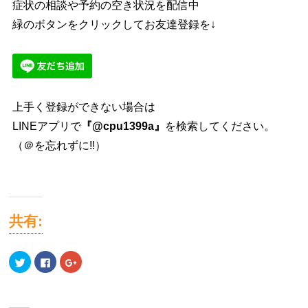
症状の相談や予約の空き状況を配信中
緑のボタンをクリックしてお友達登録を↓
上手く登録ができない場合は
LINEアプリで
『@cpu1399a』
を検索してください。
（＠を忘れずに!!）
共有:
ク
Facebook
ク
リ
で
リ
ッ
共
ッ
ク
有
ク
し
す
し
て
る
て