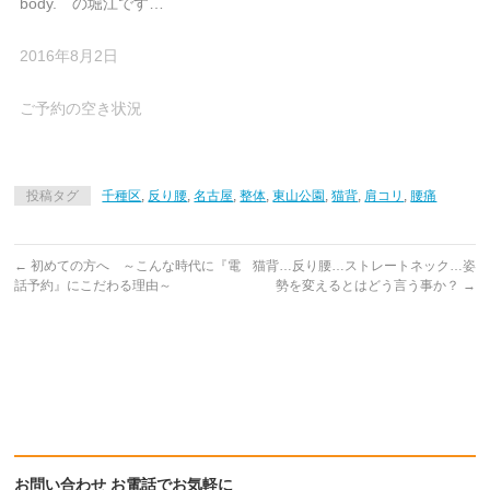
body. の堀江です…
2016年8月2日
ご予約の空き状況
投稿タグ
千種区
,
反り腰
,
名古屋
,
整体
,
東山公園
,
猫背
,
肩コリ
,
腰痛
←
初めての方へ ～こんな時代に『電
猫背…反り腰…ストレートネック…姿
話予約』にこだわる理由～
勢を変えるとはどう言う事か？
→
お問い合わせ お電話でお気軽に